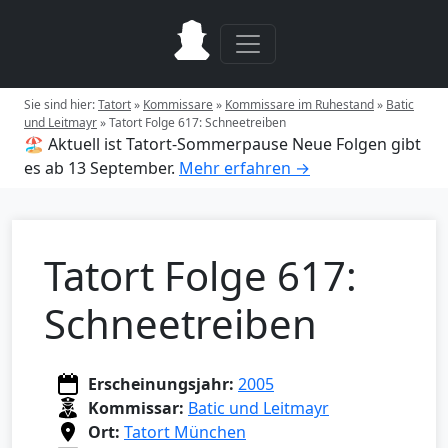
Sie sind hier:
Tatort
»
Kommissare
»
Kommissare im Ruhestand
»
Batic
und Leitmayr
»
Tatort Folge 617: Schneetreiben
🏖️ Aktuell ist Tatort-Sommerpause
Neue Folgen gibt
es ab 13 September.
Mehr erfahren →
Tatort Folge 617:
Schneetreiben
Erscheinungsjahr:
2005
Kommissar:
Batic und Leitmayr
Ort:
Tatort München