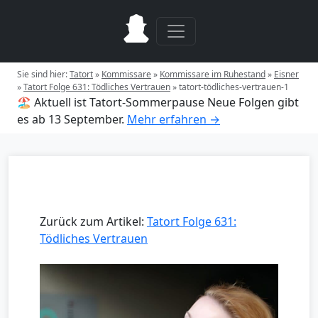
Sie sind hier:
Tatort
»
Kommissare
»
Kommissare im Ruhestand
»
Eisner
»
Tatort Folge 631: Tödliches Vertrauen
»
tatort-tödliches-vertrauen-1
🏖️ Aktuell ist Tatort-Sommerpause
Neue Folgen gibt
es ab 13 September.
Mehr erfahren →
Zurück zum Artikel:
Tatort Folge 631:
Tödliches Vertrauen