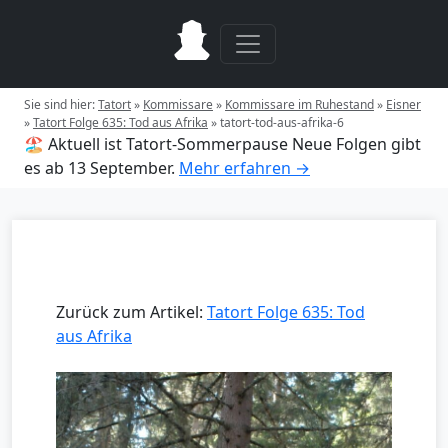
Sie sind hier:
Tatort
»
Kommissare
»
Kommissare im Ruhestand
»
Eisner
»
Tatort Folge 635: Tod aus Afrika
»
tatort-tod-aus-afrika-6
🏖️ Aktuell ist Tatort-Sommerpause
Neue Folgen gibt
es ab 13 September.
Mehr erfahren →
Zurück zum Artikel:
Tatort Folge 635: Tod
aus Afrika