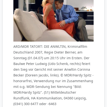
ARD/MDR TATORT: DIE ANWLTIN, Kriminalfilm
Deutschland 2007, Regie Dieter Berner, am
Sonntag (01.04.07) um 20:15 Uhr im Ersten. Der
Baulwe Peter Ludwig (Udo Schenk, rechts) feiert
den Sieg vor Gericht mit seiner Anwltin Corinna
Becker (Doreen Jacobi, links). © MDR/Hardy Spitz -
honorarfrei, Verwendung nur im Zusammenhang
mit o.g. MDR-Sendung bei Nennung "Bild:
MDR/Hardy Spitz". (S1) Mitteldeutscher
Rundfunk, HA Kommunikation, 04360 Leipzig,
(0341) 300 6477 oder -6463