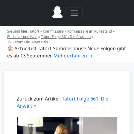
Sie sind hier:
Tatort
»
Kommissare
»
Kommissare im Ruhestand
»
Ehrlicher und Kain
»
Tatort Folge 661: Die Anwältin
»
29_Tatort_Die_Anwaeltin
🏖️ Aktuell ist Tatort-Sommerpause
Neue Folgen gibt
es ab 13 September.
Mehr erfahren →
Zurück zum Artikel:
Tatort Folge 661: Die
Anwältin