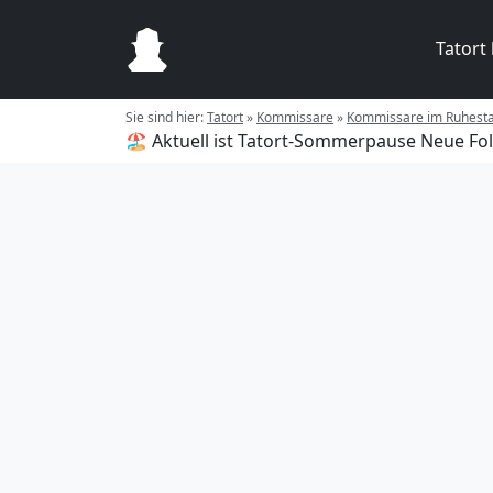
Tatort
Sie sind hier:
Tatort
»
Kommissare
»
Kommissare im Ruhest
🏖️ Aktuell ist Tatort-Sommerpause
Neue Fol