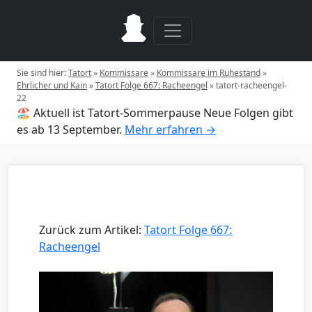
Sie sind hier:
Tatort
»
Kommissare
»
Kommissare im Ruhestand
»
Ehrlicher und Kain
»
Tatort Folge 667: Racheengel
»
tatort-racheengel-
22
🏖️ Aktuell ist Tatort-Sommerpause
Neue Folgen gibt
es ab 13 September.
Mehr erfahren →
Zurück zum Artikel:
Tatort Folge 667:
Racheengel