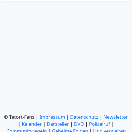
© Tatort-Fans |
Impressum
|
Datenschutz
|
Newsletter
|
Kalender
|
Darsteller
|
DVD
|
Polizeiruf
|
Communityregeln
|
Geheime Folgen
|
Utiq verwalten