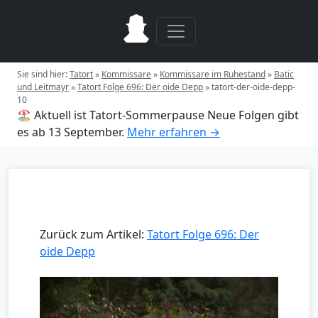
Sie sind hier:
Tatort
»
Kommissare
»
Kommissare im Ruhestand
»
Batic
und Leitmayr
»
Tatort Folge 696: Der oide Depp
»
tatort-der-oide-depp-
10
🏖️ Aktuell ist Tatort-Sommerpause
Neue Folgen gibt
es ab 13 September.
Mehr erfahren →
Zurück zum Artikel:
Tatort Folge 696: Der
oide Depp