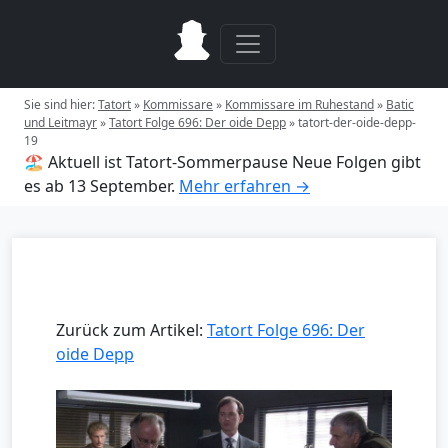
Sie sind hier:
Tatort
»
Kommissare
»
Kommissare im Ruhestand
»
Batic
und Leitmayr
»
Tatort Folge 696: Der oide Depp
»
tatort-der-oide-depp-
19
🏖️ Aktuell ist Tatort-Sommerpause
Neue Folgen gibt
es ab 13 September.
Mehr erfahren →
Zurück zum Artikel:
Tatort Folge 696: Der
oide Depp