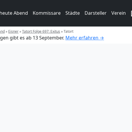
 heute Abend
Kommissare
Städte
Darsteller
Verein
and
»
Eisner
»
Tatort Folge 697: Exitus
»
Tatort
gen gibt es ab 13 September.
Mehr erfahren →