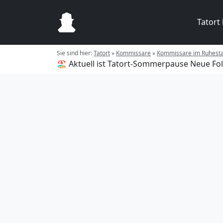
Tatort
Sie sind hier:
Tatort
»
Kommissare
»
Kommissare im Ruhest
🏖️ Aktuell ist Tatort-Sommerpause
Neue Fol