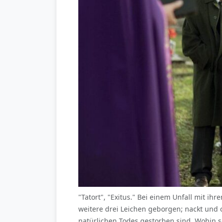
"Tatort", "Exitus." Bei einem Unfall mit 
weitere drei Leichen geborgen; nackt und o
natürlichen Todes gestorben sind. Wohin so