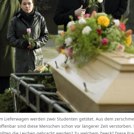
ihrem Lieferwagen werden zwei Studenten getötet. Aus dem zerschm
ffenbar sind diese Menschen schon vor längerer Zeit verstorben. 
llten die Leichen gebracht werden? Zu welchem Zweck? Diese Fragen