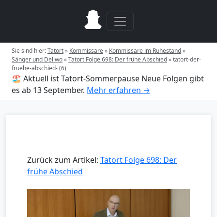
Sie sind hier:
Tatort
»
Kommissare
»
Kommissare im Ruhestand
»
Sänger und Dellwo
»
Tatort Folge 698: Der frühe Abschied
»
tatort-der-
fruehe-abschied- (6)
🏖️ Aktuell ist Tatort-Sommerpause
Neue Folgen gibt
es ab 13 September.
Mehr erfahren →
Zurück zum Artikel:
Tatort Folge 698: Der
frühe Abschied