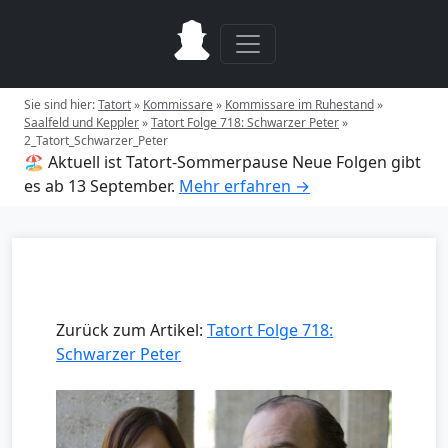
Sie sind hier:
Tatort
»
Kommissare
»
Kommissare im Ruhestand
»
Saalfeld und Keppler
»
Tatort Folge 718: Schwarzer Peter
»
2_Tatort_Schwarzer_Peter
🏖️ Aktuell ist Tatort-Sommerpause
Neue Folgen gibt
es ab 13 September.
Mehr erfahren →
Zurück zum Artikel:
Tatort Folge 718:
Schwarzer Peter