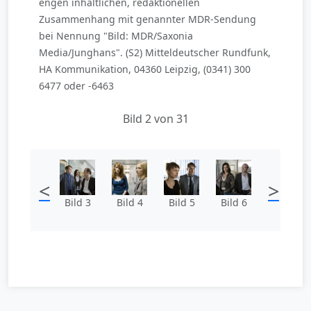
engen inhaltlichen, redaktionellen
Zusammenhang mit genannter MDR-Sendung
bei Nennung "Bild: MDR/Saxonia
Media/Junghans". (S2) Mitteldeutscher Rundfunk,
HA Kommunikation, 04360 Leipzig, (0341) 300
6477 oder -6463
Bild 2 von 31
<
>
Bild 3
Bild 4
Bild 5
Bild 6