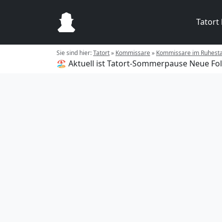
Tatort
Sie sind hier:
Tatort
»
Kommissare
»
Kommissare im Ruhest
🏖️ Aktuell ist Tatort-Sommerpause
Neue Fol