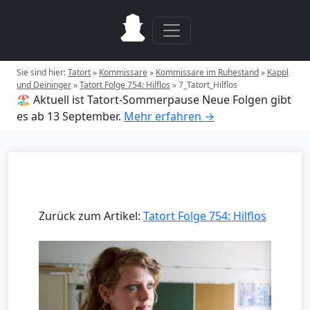
Sie sind hier:
Tatort
»
Kommissare
»
Kommissare im Ruhestand
»
Kappl
und Deininger
»
Tatort Folge 754: Hilflos
»
7_Tatort_Hilflos
🏖️ Aktuell ist Tatort-Sommerpause
Neue Folgen gibt
es ab 13 September.
Mehr erfahren →
Zurück zum Artikel:
Tatort Folge 754: Hilflos