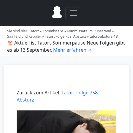
Sie sind hier:
Tatort
»
Kommissare
»
Kommissare im Ruhestand
»
Saalfeld und Keppler
»
Tatort Folge 758: Absturz
»
tatort-absturz-13
🏖️ Aktuell ist Tatort-Sommerpause
Neue Folgen gibt
es ab 13 September.
Mehr erfahren →
Zurück zum Artikel:
Tatort Folge 758:
Absturz