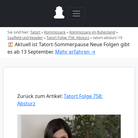
Sie sind hier:
Tatort
»
Kommissare
»
Kommissare im Ruhestand
»
Saalfeld und Keppler
»
Tatort Folge 758: Absturz
»
tatort-absturz-19
🏖️ Aktuell ist Tatort-Sommerpause
Neue Folgen gibt
es ab 13 September.
Mehr erfahren →
Zurück zum Artikel:
Tatort Folge 758:
Absturz