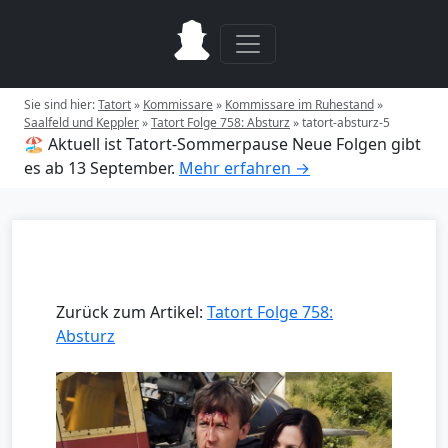
Sie sind hier:
Tatort
»
Kommissare
»
Kommissare im Ruhestand
»
Saalfeld und Keppler
»
Tatort Folge 758: Absturz
»
tatort-absturz-5
🏖️ Aktuell ist Tatort-Sommerpause
Neue Folgen gibt
es ab 13 September.
Mehr erfahren →
Zurück zum Artikel:
Tatort Folge 758:
Absturz