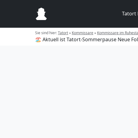
Tatort
Sie sind hier:
Tatort
»
Kommissare
»
Kommissare im Ruhest
🏖️ Aktuell ist Tatort-Sommerpause
Neue Fol