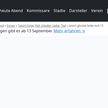
 heute Abend
Kommissare
Städte
Darsteller
Verein
and
»
Eisner
»
Tatort Folge 769: Glaube, Liebe, Tod
»
tatort-glaube-liebe-tod-15
gen gibt es ab 13 September.
Mehr erfahren →