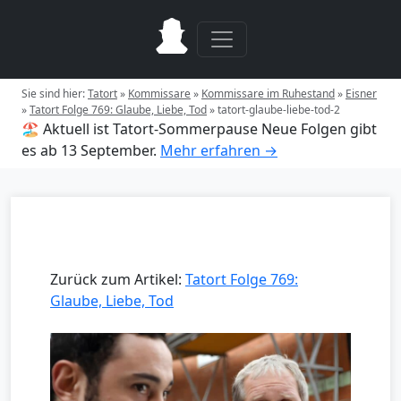
Sie sind hier:
Tatort
»
Kommissare
»
Kommissare im Ruhestand
»
Eisner
»
Tatort Folge 769: Glaube, Liebe, Tod
»
tatort-glaube-liebe-tod-2
🏖️ Aktuell ist Tatort-Sommerpause
Neue Folgen gibt
es ab 13 September.
Mehr erfahren →
Zurück zum Artikel:
Tatort Folge 769:
Glaube, Liebe, Tod