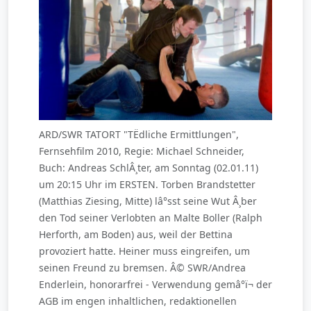
ARD/SWR TATORT "TËdliche Ermittlungen",
Fernsehfilm 2010, Regie: Michael Schneider,
Buch: Andreas SchlÂ¸ter, am Sonntag (02.01.11)
um 20:15 Uhr im ERSTEN. Torben Brandstetter
(Matthias Ziesing, Mitte) lâ°sst seine Wut Â¸ber
den Tod seiner Verlobten an Malte Boller (Ralph
Herforth, am Boden) aus, weil der Bettina
provoziert hatte. Heiner muss eingreifen, um
seinen Freund zu bremsen. Â© SWR/Andrea
Enderlein, honorarfrei - Verwendung gemâ°ï¬ der
AGB im engen inhaltlichen, redaktionellen