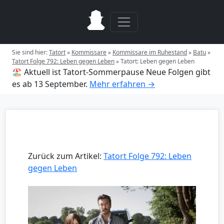
Sie sind hier:
Tatort
»
Kommissare
»
Kommissare im Ruhestand
»
Batu
»
Tatort Folge 792: Leben gegen Leben
»
Tatort: Leben gegen Leben
🏖️ Aktuell ist Tatort-Sommerpause
Neue Folgen gibt
es ab 13 September.
Mehr erfahren →
Zurück zum Artikel:
Tatort Folge 792: Leben
gegen Leben