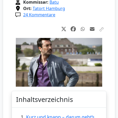
Kommissar:
Batu
Ort:
Tatort Hamburg
24 Kommentare
Inhaltsverzeichnis
1.
Kurz und knapp – darum geht’s