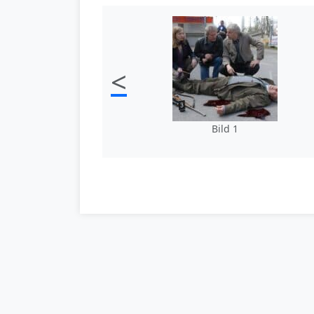
<
Bild 1