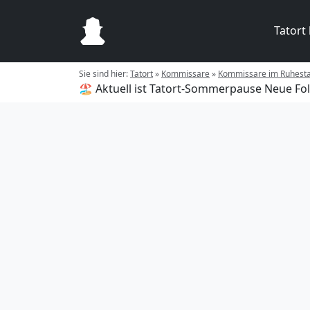
Tatort
Sie sind hier:
Tatort
»
Kommissare
»
Kommissare im Ruhest
🏖️ Aktuell ist Tatort-Sommerpause
Neue Fol