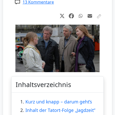
13 Kommentare
Inhaltsverzeichnis
1.
Kurz und knapp – darum geht’s
2.
Inhalt der Tatort-Folge „Jagdzeit“