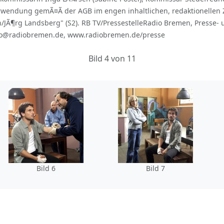
erwendung gemÃ¤Ã der AGB im engen inhaltlichen, redaktionell
Ã¶rg Landsberg" (S2). RB TV/PressestelleRadio Bremen, Presse- un
info@radiobremen.de, www.radiobremen.de/presse
Bild 4 von 11
Bild 6
Bild 7