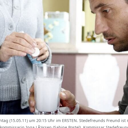
ntag (15.05.11) um 20:15 Uhr im ERSTEN. Stedefreunds Freund ist
uptkommissarin Inga LÃ¼rsen (Sabine Postel), Kommissar Stedefre