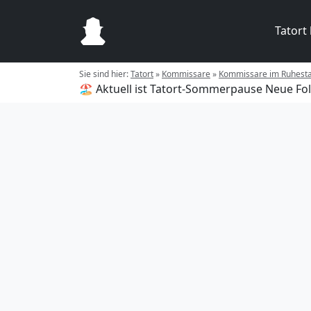
Tatort
Sie sind hier:
Tatort
»
Kommissare
»
Kommissare im Ruhest
🏖️ Aktuell ist Tatort-Sommerpause
Neue Fol