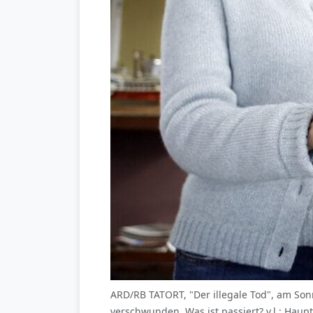
ARD/RB TATORT, "Der illegale Tod", am Son
verschwunden. Was ist passiert? v.l.: Ha