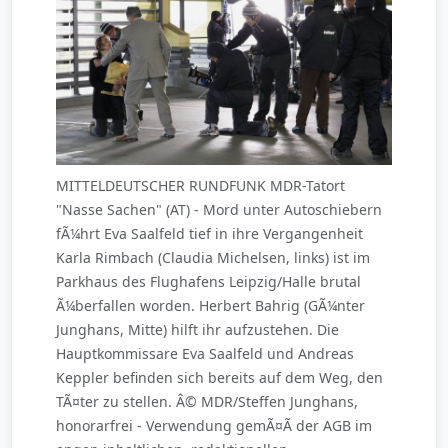
MITTELDEUTSCHER RUNDFUNK MDR-Tatort
"Nasse Sachen" (AT) - Mord unter Autoschiebern
fÃ¼hrt Eva Saalfeld tief in ihre Vergangenheit
Karla Rimbach (Claudia Michelsen, links) ist im
Parkhaus des Flughafens Leipzig/Halle brutal
Ã¼berfallen worden. Herbert Bahrig (GÃ¼nter
Junghans, Mitte) hilft ihr aufzustehen. Die
Hauptkommissare Eva Saalfeld und Andreas
Keppler befinden sich bereits auf dem Weg, den
TÃ¤ter zu stellen. Â© MDR/Steffen Junghans,
honorarfrei - Verwendung gemÃ¤Ã der AGB im