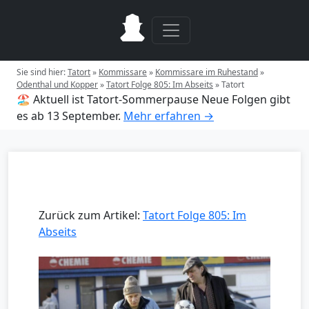
Sie sind hier:
Tatort
»
Kommissare
»
Kommissare im Ruhestand
»
Odenthal und Kopper
»
Tatort Folge 805: Im Abseits
»
Tatort
🏖️ Aktuell ist Tatort-Sommerpause
Neue Folgen gibt
es ab 13 September.
Mehr erfahren →
Zurück zum Artikel:
Tatort Folge 805: Im
Abseits