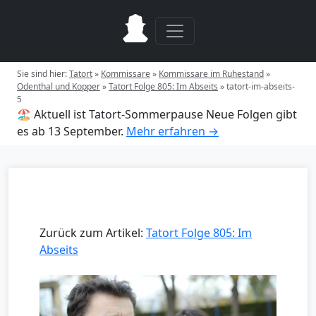
Sie sind hier:
Tatort
»
Kommissare
»
Kommissare im Ruhestand
»
Odenthal und Kopper
»
Tatort Folge 805: Im Abseits
»
tatort-im-abseits-
5
🏖️ Aktuell ist Tatort-Sommerpause
Neue Folgen gibt
es ab 13 September.
Mehr erfahren →
Zurück zum Artikel:
Tatort Folge 805: Im
Abseits