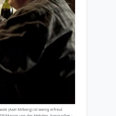
ki (Axel Milberg) ist wenig erfreut
NDR/Marion von der Mehden, honorarfrei -