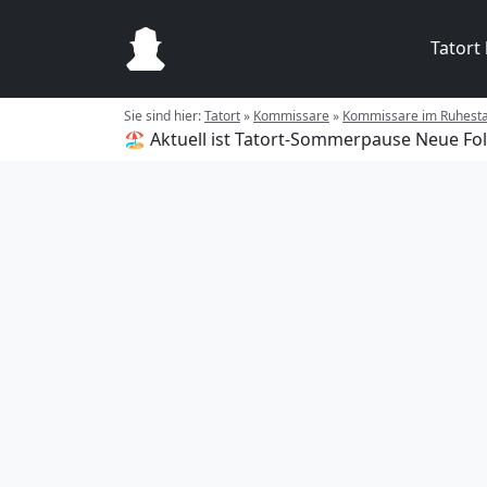
Tatort
Sie sind hier:
Tatort
»
Kommissare
»
Kommissare im Ruhest
🏖️ Aktuell ist Tatort-Sommerpause
Neue Fol