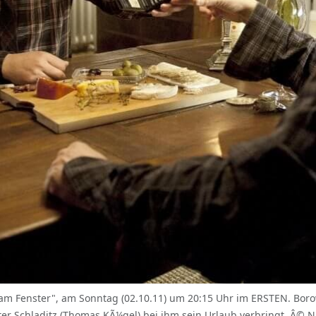
 Fenster", am Sonntag (02.10.11) um 20:15 Uhr im ERSTEN. Borows
er Schladitz (Thomas KÃ¼gel) bei ihm sein Urlaub verbringt. Â© 