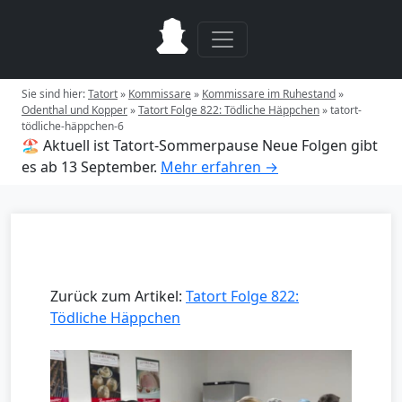
Sie sind hier:
Tatort
»
Kommissare
»
Kommissare im Ruhestand
»
Odenthal und Kopper
»
Tatort Folge 822: Tödliche Häppchen
»
tatort-
tödliche-häppchen-6
🏖️ Aktuell ist Tatort-Sommerpause
Neue Folgen gibt
es ab 13 September.
Mehr erfahren →
Zurück zum Artikel:
Tatort Folge 822:
Tödliche Häppchen