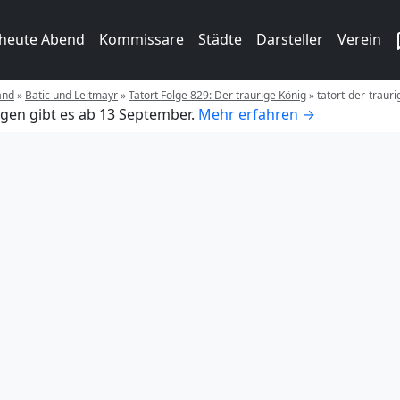
 heute Abend
Kommissare
Städte
Darsteller
Verein
and
»
Batic und Leitmayr
»
Tatort Folge 829: Der traurige König
»
tatort-der-traur
gen gibt es ab 13 September.
Mehr erfahren →