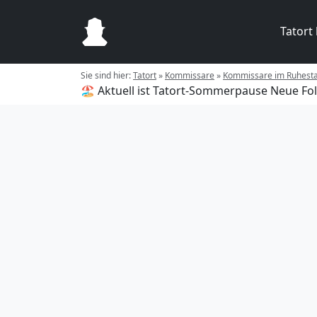
Tatort
Sie sind hier:
Tatort
»
Kommissare
»
Kommissare im Ruhest
🏖️ Aktuell ist Tatort-Sommerpause
Neue Fol