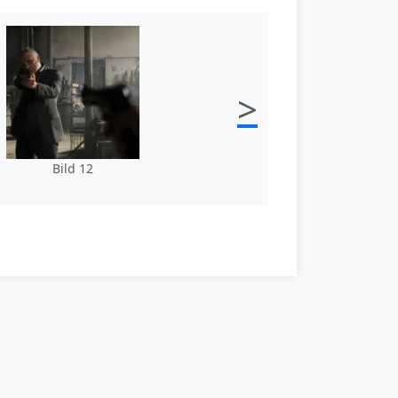
>
Bild 12