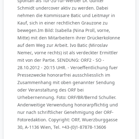
spontan als Tür-zu-Tür-Werber Dr. Günter
Schmidt undercover aktiv zu werden. Dabei
nehmen die Kommissare Batic und Leitmayr in
Kauf, sich in einer rechtlichen Grauzone zu
bewegen.Im Bild: Isabella (Nina Proll, vorne,
Mitte) mit den Mitarbeitern ihrer Drückerkolonne
auf dem Weg zur Arbeit. Ivo Batic (Miroslav
Nemec, vorne rechts) ist als verdeckter Ermittler
mit von der Partie. SENDUNG: ORF2 - SO -
28.10.2012 - 20:15 UHR. - Veroeffentlichung fuer
Pressezwecke honorarfrei ausschliesslich im
Zusammenhang mit oben genannter Sendung
oder Veranstaltung des ORF bei
Urhebernennung. Foto: ORF/BR/Bernd Schuller.
Anderweitige Verwendung honorarpflichtig und
nur nach schriftlicher Genehmigung der ORF-
Fotoredaktion. Copyright: ORF, Wuerzburggasse
30, A-1136 Wien, Tel. +43-(0)1-87878-13606