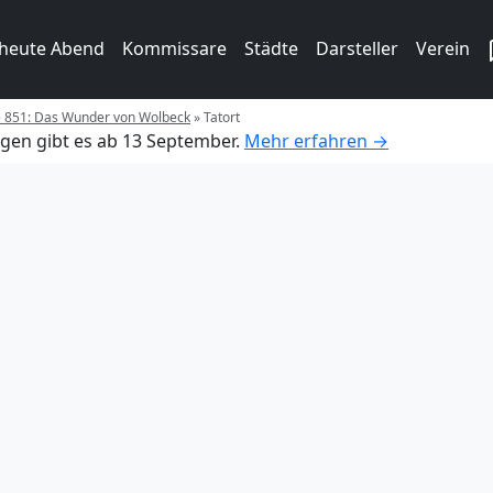
 heute Abend
Kommissare
Städte
Darsteller
Verein
ge 851: Das Wunder von Wolbeck
»
Tatort
gen gibt es ab 13 September.
Mehr erfahren →