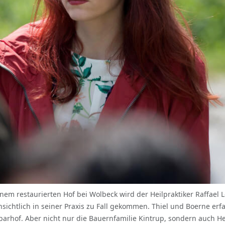
inem restaurierten Hof bei Wolbeck wird der Heilpraktiker Raffael
ensichtlich in seiner Praxis zu Fall gekommen. Thiel und Boerne e
rhof. Aber nicht nur die Bauernfamilie Kintrup, sondern auch Hei