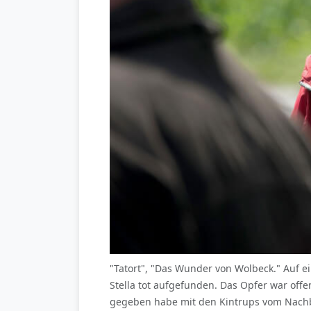
"Tatort", "Das Wunder von Wolbeck." Auf e
Stella tot aufgefunden. Das Opfer war off
gegeben habe mit den Kintrups vom Nachba