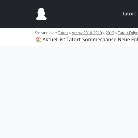
Tatort
Sie sind hier:
Tatort
»
Archiv 2010-2019
»
2012
»
Tatort Fol
🏖️ Aktuell ist Tatort-Sommerpause
Neue Fol