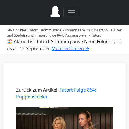
Sie sind hier:
Tatort
»
Kommissare
»
Kommissare im Ruhestand
»
Lürsen
und Stedefreund
»
Tatort Folge 864: Puppenspieler
»
Tatort
🏖️ Aktuell ist Tatort-Sommerpause
Neue Folgen gibt
es ab 13 September.
Mehr erfahren →
Zurück zum Artikel:
Tatort Folge 864:
Puppenspieler