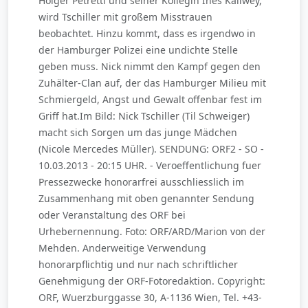
Holger Petretti und seiner Kollegin Ines Kallwey,
wird Tschiller mit großem Misstrauen
beobachtet. Hinzu kommt, dass es irgendwo in
der Hamburger Polizei eine undichte Stelle
geben muss. Nick nimmt den Kampf gegen den
Zuhälter-Clan auf, der das Hamburger Milieu mit
Schmiergeld, Angst und Gewalt offenbar fest im
Griff hat.Im Bild: Nick Tschiller (Til Schweiger)
macht sich Sorgen um das junge Mädchen
(Nicole Mercedes Müller). SENDUNG: ORF2 - SO -
10.03.2013 - 20:15 UHR. - Veroeffentlichung fuer
Pressezwecke honorarfrei ausschliesslich im
Zusammenhang mit oben genannter Sendung
oder Veranstaltung des ORF bei
Urhebernennung. Foto: ORF/ARD/Marion von der
Mehden. Anderweitige Verwendung
honorarpflichtig und nur nach schriftlicher
Genehmigung der ORF-Fotoredaktion. Copyright:
ORF, Wuerzburggasse 30, A-1136 Wien, Tel. +43-