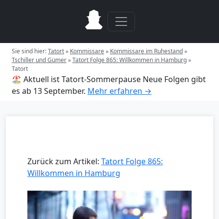
Sie sind hier:
Tatort
»
Kommissare
»
Kommissare im Ruhestand
»
Tschiller und Gümer
»
Tatort Folge 865: Willkommen in Hamburg
»
Tatort
🏖️ Aktuell ist Tatort-Sommerpause
Neue Folgen gibt
es ab 13 September.
Mehr erfahren →
Zurück zum Artikel:
Tatort Folge 865:
Willkommen in Hamburg