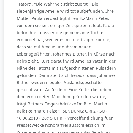
"Tatort", "Die Wahrheit stirbt zuerst." Die
siebenjährige Amelie wird tot aufgefunden. Ihre
Mutter Paula verdächtigt ihren Ex-Mann Peter,
von dem sie seit einiger Zeit getrennt lebt. Paula
befürchtet, dass er die gemeinsame Tochter
ermordet hat, weil er es nicht ertragen konnte,
dass sie mit Amelie und ihrem neuen
Lebensgefährten, Johannes Bittner, in Kürze nach
Kairo zieht. Kurz darauf wird Amelies Vater in der
Nähe des Tatorts mit aufgeschnittenen Pulsadern
gefunden. Dann stellt sich heraus, dass Johannes
Bittner wegen illegaler Auslandsgeschäfte
gesucht wird. Außerdem: Eine Kette, die neben
dem ermordeten Mädchen gefunden wurde,
trägt Bittners Fingerabdrücke.Im Bild: Martin
Reik (Reinhard Pelzer). SENDUNG: ORF2 - SO -
16.06.2013 - 20:15 UHR. - Veroeffentlichung fuer
Pressezwecke honorarfrei ausschliesslich im
Zusammenhang mit oben genannter Sendung