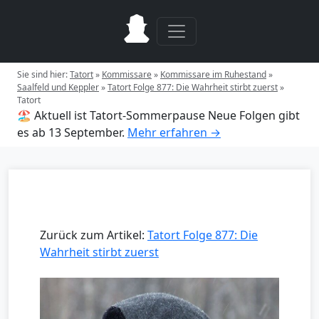
Sie sind hier:
Tatort
»
Kommissare
»
Kommissare im Ruhestand
»
Saalfeld und Keppler
»
Tatort Folge 877: Die Wahrheit stirbt zuerst
»
Tatort
🏖️ Aktuell ist Tatort-Sommerpause
Neue Folgen gibt
es ab 13 September.
Mehr erfahren →
Zurück zum Artikel:
Tatort Folge 877: Die
Wahrheit stirbt zuerst