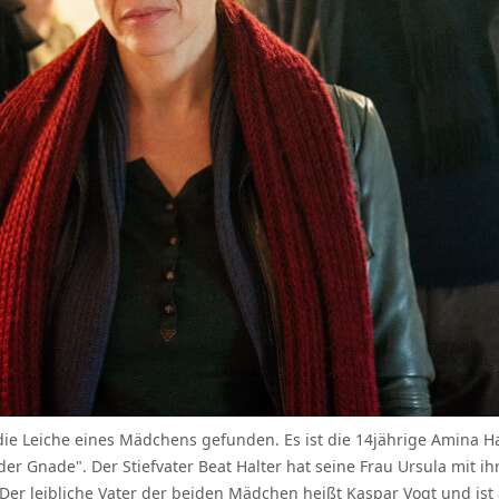
ie Leiche eines Mädchens gefunden. Es ist die 14jährige Amina Halt
er Gnade". Der Stiefvater Beat Halter hat seine Frau Ursula mit ih
Der leibliche Vater der beiden Mädchen heißt Kaspar Vogt und ist