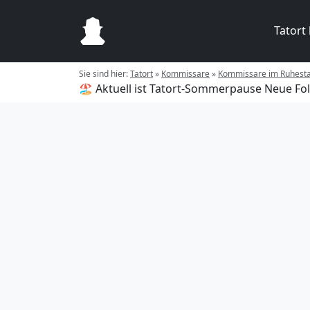
Tatort
Sie sind hier:
Tatort
»
Kommissare
»
Kommissare im Ruhest
🏖️ Aktuell ist Tatort-Sommerpause
Neue Fol