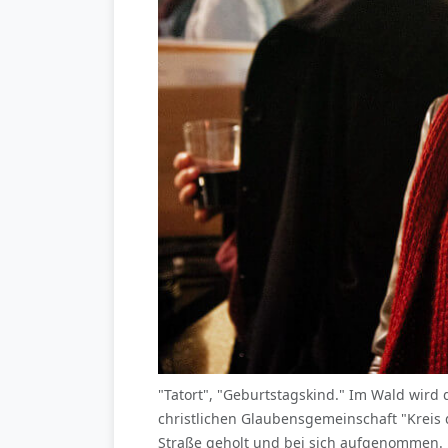
"Tatort", "Geburtstagskind." Im Wald wird d
christlichen Glaubensgemeinschaft "Kreis d
Straße geholt und bei sich aufgenommen. 