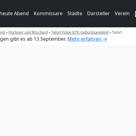
 heute Abend
Kommissare
Städte
Darsteller
Verein
and
»
Flückiger und Ritschard
»
Tatort Folge 879: Geburtstagskind
»
Tatort
gen gibt es ab 13 September.
Mehr erfahren →