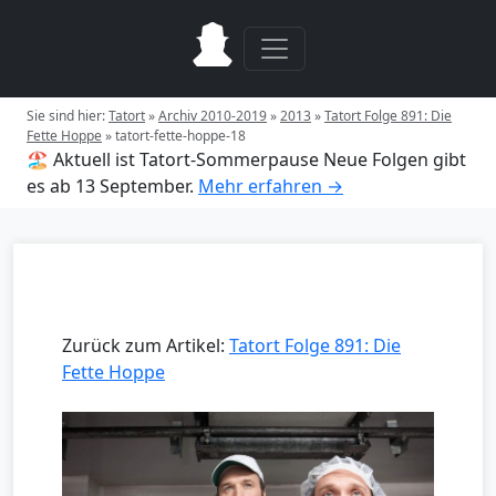
Sie sind hier:
Tatort
»
Archiv 2010-2019
»
2013
»
Tatort Folge 891: Die
Fette Hoppe
»
tatort-fette-hoppe-18
🏖️ Aktuell ist Tatort-Sommerpause
Neue Folgen gibt
es ab 13 September.
Mehr erfahren →
Zurück zum Artikel:
Tatort Folge 891: Die
Fette Hoppe