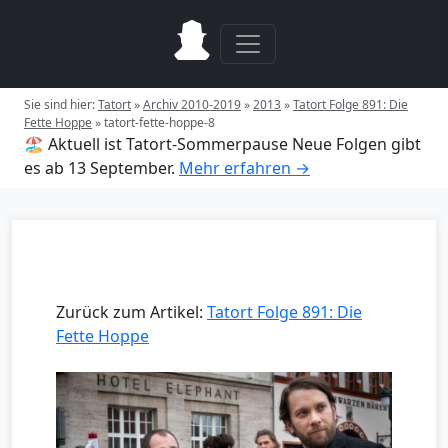
Sie sind hier:
Tatort
»
Archiv 2010-2019
»
2013
»
Tatort Folge 891: Die
Fette Hoppe
»
tatort-fette-hoppe-8
🏖️ Aktuell ist Tatort-Sommerpause
Neue Folgen gibt
es ab 13 September.
Mehr erfahren →
Zurück zum Artikel:
Tatort Folge 891: Die
Fette Hoppe