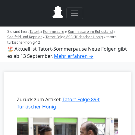
Sie sind hier:
Tatort
»
Kommissare
»
Kommissare im Ruhestand
»
Saalfeld und Keppler
»
Tatort Folge 893: Türkischer Honig
»
tatort-
türkischer-honig-12
🏖️ Aktuell ist Tatort-Sommerpause
Neue Folgen gibt
es ab 13 September.
Mehr erfahren →
Zurück zum Artikel:
Tatort Folge 893:
Türkischer Honig