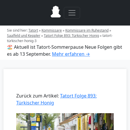
Sie sind hier:
Tatort
»
Kommissare
»
Kommissare im Ruhestand
»
Saalfeld und Keppler
»
Tatort Folge 893: Türkischer Honig
»
tatort-
türkischer-honig-3
🏖️ Aktuell ist Tatort-Sommerpause
Neue Folgen gibt
es ab 13 September.
Mehr erfahren →
Zurück zum Artikel:
Tatort Folge 893:
Türkischer Honig