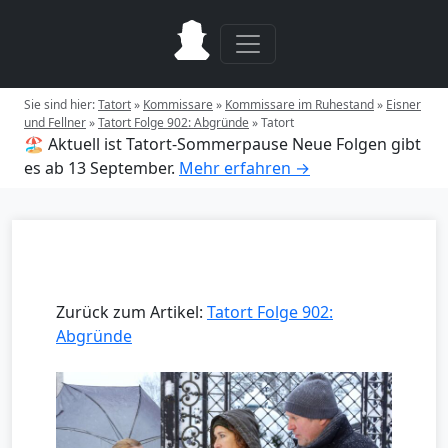
Sie sind hier:
Tatort
»
Kommissare
»
Kommissare im Ruhestand
»
Eisner
und Fellner
»
Tatort Folge 902: Abgründe
»
Tatort
🏖️ Aktuell ist Tatort-Sommerpause
Neue Folgen gibt
es ab 13 September.
Mehr erfahren →
Zurück zum Artikel:
Tatort Folge 902:
Abgründe