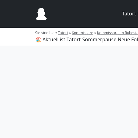
Tatort
Sie sind hier:
Tatort
»
Kommissare
»
Kommissare im Ruhest
🏖️ Aktuell ist Tatort-Sommerpause
Neue Fol