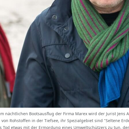
nem nächtlichen Bootsausflug der Firma Marex wird der Jurist Jen
von Rohstoffen in der Tiefsee, ihr Spezialgebiet sind "Seltene Erde
s Tod etwas mit der Ermordung eines Umweltschützers zu tun, de