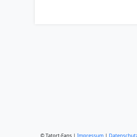
© Tatort-Fans |
Impressum
|
Datenschut