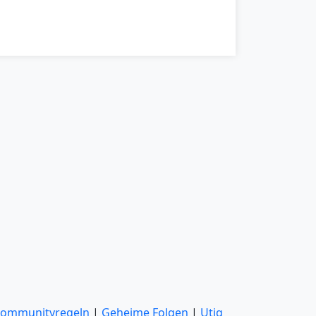
ommunityregeln
|
Geheime Folgen
|
Utiq