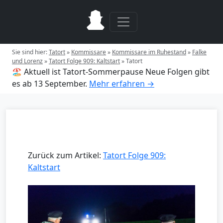
Sie sind hier:
Tatort
»
Kommissare
»
Kommissare im Ruhestand
»
Falke
und Lorenz
»
Tatort Folge 909: Kaltstart
»
Tatort
🏖️ Aktuell ist Tatort-Sommerpause
Neue Folgen gibt
es ab 13 September.
Mehr erfahren →
Zurück zum Artikel:
Tatort Folge 909:
Kaltstart