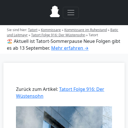
Sie sind hier:
Tatort
»
Kommissare
»
Kommissare im Ruhestand
»
Batic
und Leitmayr
»
Tatort Folge 916: Der Wüstensohn
»
Tatort
🏖️ Aktuell ist Tatort-Sommerpause
Neue Folgen gibt
es ab 13 September.
Mehr erfahren →
Zurück zum Artikel:
Tatort Folge 916: Der
Wüstensohn