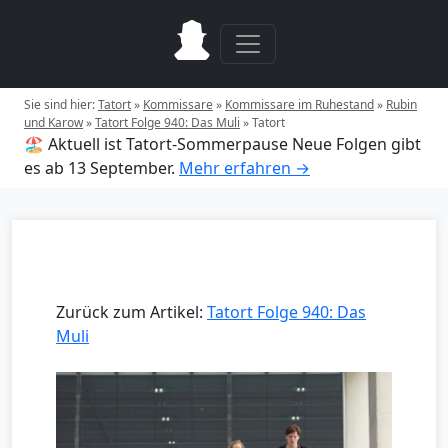
Sie sind hier:
Tatort
»
Kommissare
»
Kommissare im Ruhestand
»
Rubin
und Karow
»
Tatort Folge 940: Das Muli
»
Tatort
🏖️ Aktuell ist Tatort-Sommerpause
Neue Folgen gibt
es ab 13 September.
Mehr erfahren →
Zurück zum Artikel:
Tatort Folge 940: Das
Muli