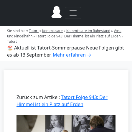
Sie sind hier:
Tatort
»
Kommissare
»
Kommissare im Ruhestand
»
Voss
und Ringelhahn
»
Tatort Folge 943: Der Himmel ist ein Platz auf Erden
»
Tatort
🏖️ Aktuell ist Tatort-Sommerpause
Neue Folgen gibt
es ab 13 September.
Mehr erfahren →
Zurück zum Artikel:
Tatort Folge 943: Der
Himmel ist ein Platz auf Erden