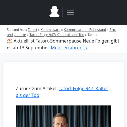
Sie sind hier:
Tatort
»
Kommissare
»
Kommissare im Ruhestand
»
Brix
und Janneke
»
Tatort Folge 947: Kälter als der Tod
»
Tatort
🏖️ Aktuell ist Tatort-Sommerpause
Neue Folgen gibt
es ab 13 September.
Mehr erfahren →
Zurück zum Artikel:
Tatort Folge 947: Kälter
als der Tod