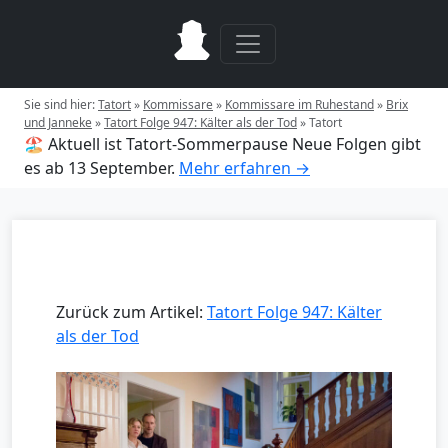
Sie sind hier:
Tatort
»
Kommissare
»
Kommissare im Ruhestand
»
Brix
und Janneke
»
Tatort Folge 947: Kälter als der Tod
»
Tatort
🏖️ Aktuell ist Tatort-Sommerpause
Neue Folgen gibt
es ab 13 September.
Mehr erfahren →
Zurück zum Artikel:
Tatort Folge 947: Kälter
als der Tod