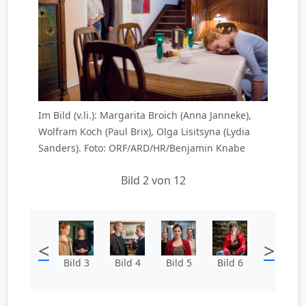
Im Bild (v.li.): Margarita Broich (Anna Janneke),
Wolfram Koch (Paul Brix), Olga Lisitsyna (Lydia
Sanders). Foto: ORF/ARD/HR/Benjamin Knabe
Bild 2 von 12
<
>
Bild 3
Bild 4
Bild 5
Bild 6