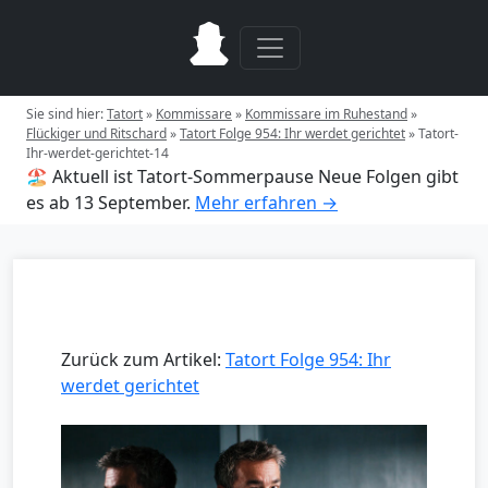
Sie sind hier:
Tatort
»
Kommissare
»
Kommissare im Ruhestand
»
Flückiger und Ritschard
»
Tatort Folge 954: Ihr werdet gerichtet
»
Tatort-
Ihr-werdet-gerichtet-14
🏖️ Aktuell ist Tatort-Sommerpause
Neue Folgen gibt
es ab 13 September.
Mehr erfahren →
Zurück zum Artikel:
Tatort Folge 954: Ihr
werdet gerichtet