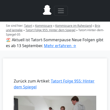
Sie sind hier:
Tatort
»
Kommissare
»
Kommissare im Ruhestand
»
Brix
und Janneke
»
Tatort Folge 955: Hinter dem Spiegel
»
Tatort-Hinter-dem-
Spiegel-05
🏖️ Aktuell ist Tatort-Sommerpause
Neue Folgen gibt
es ab 13 September.
Mehr erfahren →
Zurück zum Artikel:
Tatort Folge 955: Hinter
dem Spiegel